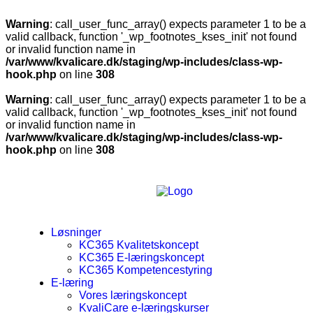
Warning
: call_user_func_array() expects parameter 1 to be a
valid callback, function '_wp_footnotes_kses_init' not found
or invalid function name in
/var/www/kvalicare.dk/staging/wp-includes/class-wp-
hook.php
on line
308
Warning
: call_user_func_array() expects parameter 1 to be a
valid callback, function '_wp_footnotes_kses_init' not found
or invalid function name in
/var/www/kvalicare.dk/staging/wp-includes/class-wp-
hook.php
on line
308
Løsninger
KC365 Kvalitetskoncept
KC365 E-læringskoncept
KC365 Kompetencestyring
E-læring
Vores læringskoncept
KvaliCare e-læringskurser