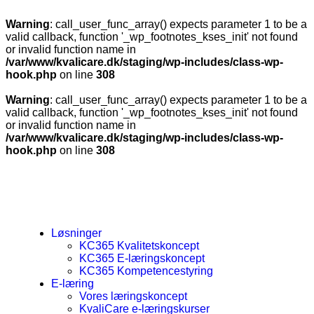
Warning
: call_user_func_array() expects parameter 1 to be a
valid callback, function '_wp_footnotes_kses_init' not found
or invalid function name in
/var/www/kvalicare.dk/staging/wp-includes/class-wp-
hook.php
on line
308
Warning
: call_user_func_array() expects parameter 1 to be a
valid callback, function '_wp_footnotes_kses_init' not found
or invalid function name in
/var/www/kvalicare.dk/staging/wp-includes/class-wp-
hook.php
on line
308
Løsninger
KC365 Kvalitetskoncept
KC365 E-læringskoncept
KC365 Kompetencestyring
E-læring
Vores læringskoncept
KvaliCare e-læringskurser