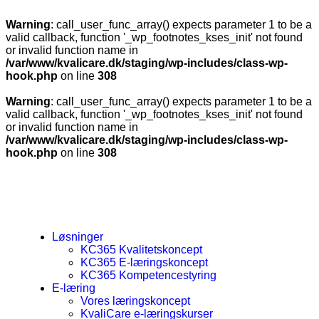
Warning
: call_user_func_array() expects parameter 1 to be a
valid callback, function '_wp_footnotes_kses_init' not found
or invalid function name in
/var/www/kvalicare.dk/staging/wp-includes/class-wp-
hook.php
on line
308
Warning
: call_user_func_array() expects parameter 1 to be a
valid callback, function '_wp_footnotes_kses_init' not found
or invalid function name in
/var/www/kvalicare.dk/staging/wp-includes/class-wp-
hook.php
on line
308
Løsninger
KC365 Kvalitetskoncept
KC365 E-læringskoncept
KC365 Kompetencestyring
E-læring
Vores læringskoncept
KvaliCare e-læringskurser